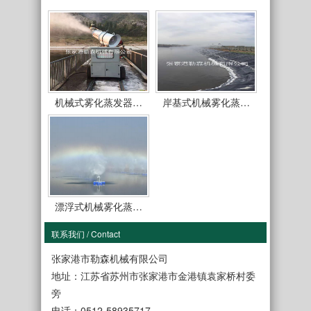
机械式雾化蒸发器…
岸基式机械雾化蒸…
漂浮式机械雾化蒸…
联系我们 / Contact
张家港市勒森机械有限公司
地址：江苏省苏州市张家港市金港镇袁家桥村委
旁
电话：0512-58935717
路基式机械蒸发器…
机械雾化蒸发器