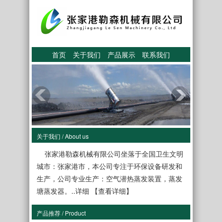
首页
关于我们
产品展示
联系我们
关于我们 / About us
张家港勒森机械有限公司坐落于全国卫生文明
城市：张家港市，本公司专注于环保设备研发和
生产，公司专业生产：空气潜热蒸发装置，蒸发
塘蒸发器。..
详细
【查看详细】
产品推荐 / Product
路基式机械蒸发器…
机械雾化蒸发器