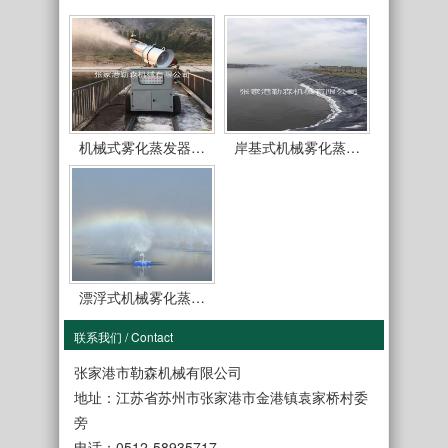
机械式雾化蒸发器…
岸基式机械雾化蒸…
漂浮式机械雾化蒸…
联系我们 / Contact
张家港市勒森机械有限公司
地址：江苏省苏州市张家港市金港镇袁家桥村委
旁
电话：0512-58935717
路基式机械蒸发器…
机械雾化蒸发器