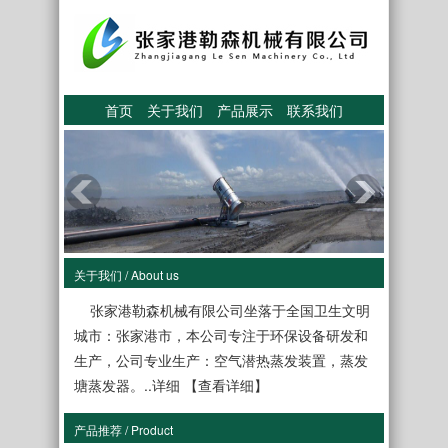
首页
关于我们
产品展示
联系我们
关于我们 / About us
张家港勒森机械有限公司坐落于全国卫生文明
城市：张家港市，本公司专注于环保设备研发和
生产，公司专业生产：空气潜热蒸发装置，蒸发
塘蒸发器。..
详细
【查看详细】
产品推荐 / Product
路基式机械蒸发器…
机械雾化蒸发器